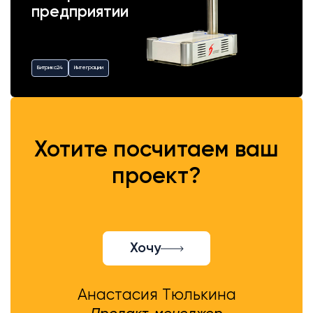
предприятии
Битрикс24
Интеграции
Хотите посчитаем ваш
проект?
Хочу
Анастасия Тюлькина