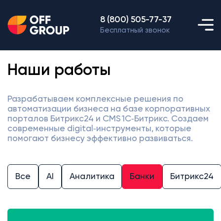
8 (800) 505-77-37
Бесплатный звонок
Наши работы
Разрабатываем комплексные решения по
автоматизации бизнеса на базе корпоративных
порталов Битрикс24 и CMS 1С‑Битрикс. Создаем
современные digital‑инструменты, которые
помогают бизнесу эффективно развиваться.
Все
AI
Аналитика
Банки
Битрикс24