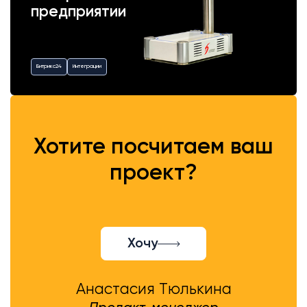
предприятии
Битрикс24
Интеграции
Хотите посчитаем ваш
проект?
Хочу
Анастасия Тюлькина