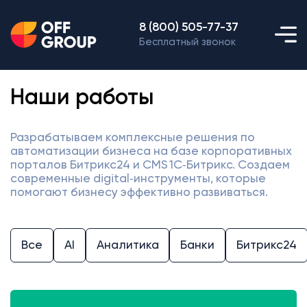
8 (800) 505-77-37
Бесплатный звонок
Наши работы
Разрабатываем комплексные решения по
автоматизации бизнеса на базе корпоративных
порталов Битрикс24 и CMS 1С‑Битрикс. Создаем
современные digital‑инструменты, которые
помогают бизнесу эффективно развиваться.
Все
AI
Аналитика
Банки
Битрикс24