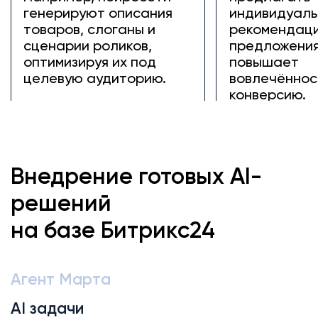
генерируют описания
индивидуал
товаров, слоганы и
рекомендаци
сценарии роликов,
предложения
оптимизируя их под
повышает
целевую аудиторию.
вовлечённос
конверсию.
Внедрение готовых AI-
решений
на базе Битрикс24
Агент Марта
AI задачи