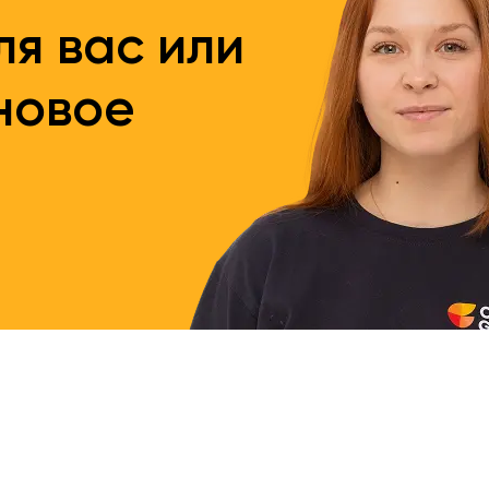
я вас или
новое