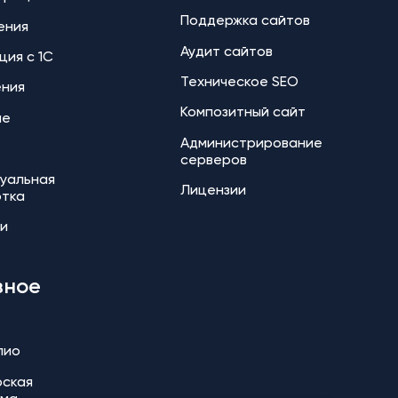
Поддержка сайтов
ения
Аудит сайтов
ция с 1С
Техническое SEO
ения
Композитный сайт
ие
Администрирование
серверов
уальная
Лицензии
отка
и
зное
лио
ская