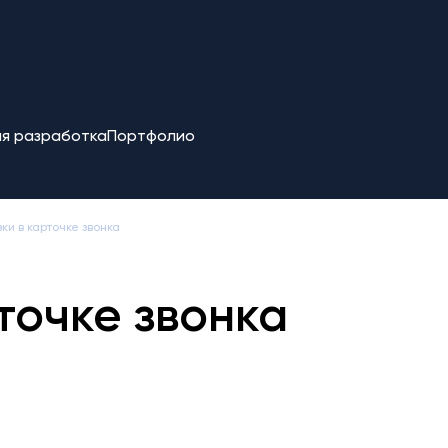
я разработка
Портфолио
ки в карточке звонка
точке звонка