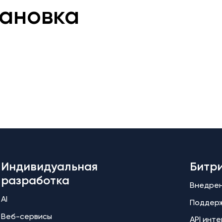
тановка
Индивидуальная
Битр
разработка
Внедре
AI
Поддер
Веб-сервисы
API инт