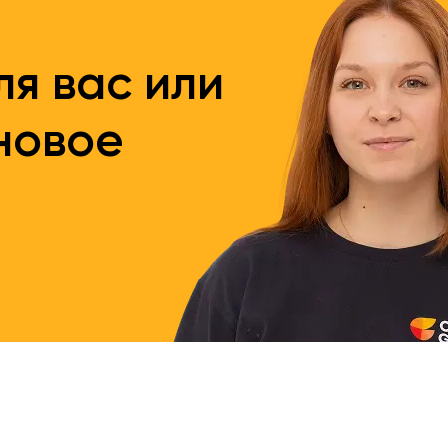
я вас или
новое