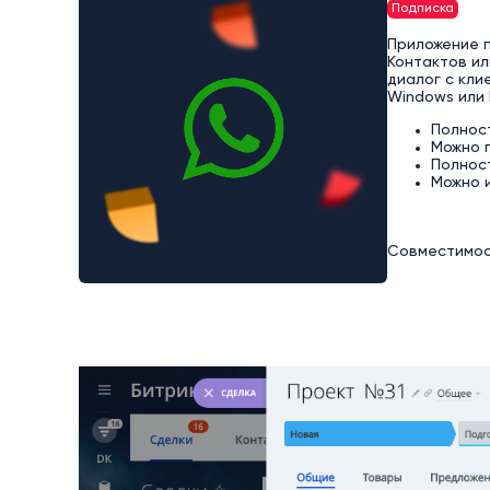
Подписка
Приложение п
Контактов ил
диалог с кли
Windows или 
Полнос
Можно 
Полнос
Можно 
Совместимост