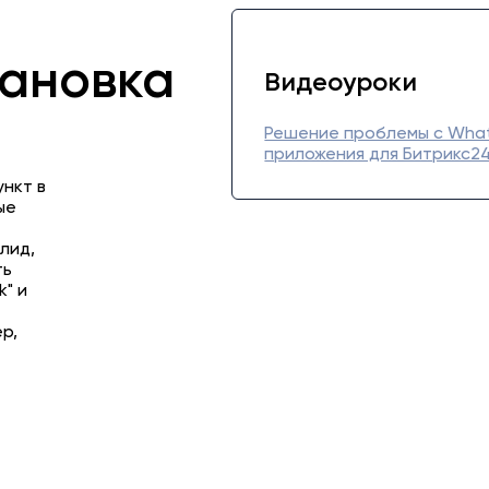
тановка
Видеоуроки
Решение проблемы с What
приложения для Битрикс2
нкт в
ые
лид,
ть
k" и
р,