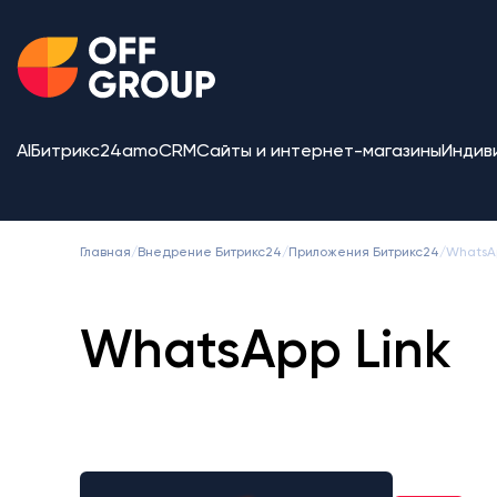
AI
Битрикс24
amoCRM
Сайты и интернет-магазины
Индив
Главная
/
Внедрение Битрикс24
/
Приложения Битрикс24
/
WhatsAp
WhatsApp Link