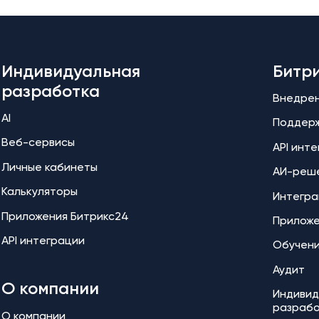
Индивидуальная
Битр
разработка
Внедре
AI
Поддер
Веб-сервисы
API инт
Личные кабинеты
АИ-реш
Калькуляторы
Интегра
Приложения Битрикс24
Прилож
API интеграции
Обучен
Аудит
О компании
Индивид
разраб
О компании