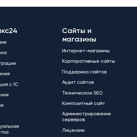
икс24
Сайты и
магазины
ние
Интернет-магазины
жка
Корпоративные сайты
еграции
Поддержка сайтов
ения
Аудит сайтов
ция с 1С
Техническое SEO
ения
Композитный сайт
ие
Администрирование
серверов
уальная
Лицензии
отка