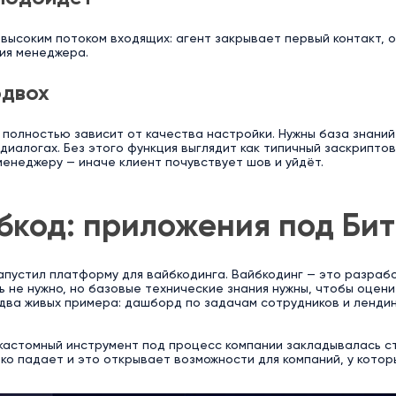
 высоким потоком входящих: агент закрывает первый контакт,
ия менеджера.
одвох
 полностью зависит от качества настройки. Нужны база знани
диалогах. Без этого функция выглядит как типичный заскрипто
менеджеру — иначе клиент почувствует шов и уйдёт.
бкод: приложения под Бит
апустил платформу для вайбкодинга. Вайбкодинг — это разрабо
ь не нужно, но базовые технические знания нужны, чтобы оцен
 два живых примера: дашборд по задачам сотрудников и ленди
кастомный инструмент под процесс компании закладывалась с
ко падает и это открывает возможности для компаний, у котор