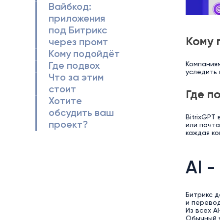
Вайбкод:
приложения
под Битрикс
Кому 
через промт
Кому подойдёт
Компаниям
Где подвох
уследить 
Что за этим
стоит
Где п
Хотите
обсудить ваш
BitrixGPT
проект?
или почта
каждая ко
AI -
Битрикс д
и перевод
Из всех 
Обычный ч