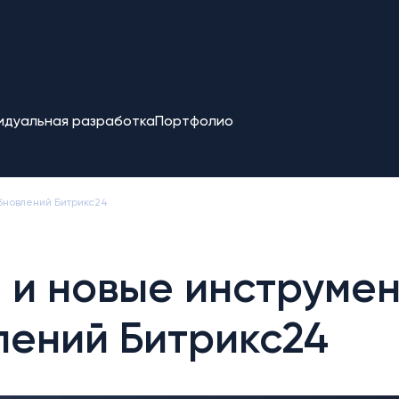
идуальная разработка
Портфолио
бновлений Битрикс24
M и новые инструме
лений Битрикс24