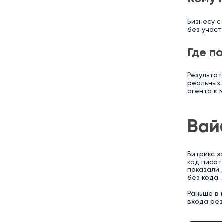
Бизнесу с
без участ
Где п
Результат
реальных 
агента к 
Вай
Битрикс з
код писат
показали
без кода.
Раньше в 
входа рез