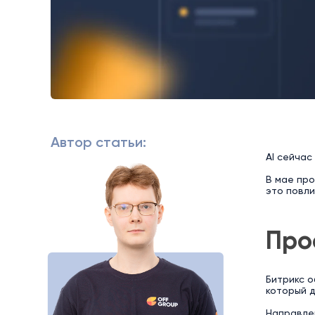
Автор статьи:
AI сейчас
В мае про
это повли
Про
Битрикс о
который д
Направле