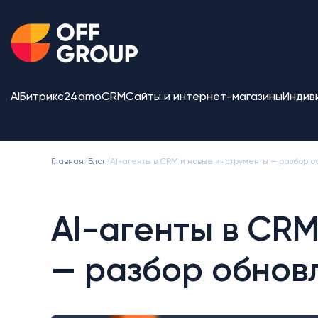
AI
Битрикс24
amoCRM
Сайты и интернет-магазины
Индив
Главная
/
Блог
/
AI-агенты в CRM и новые инструменты — разбор о
AI-агенты в CR
— разбор обнов