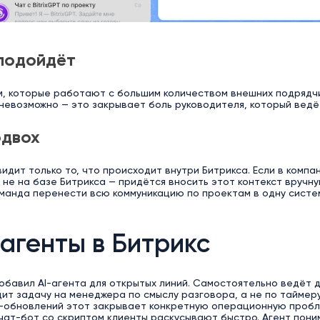
подойдёт
, которые работают с большим количеством внешних подрядчи
невозможно — это закрывает боль руководителя, который ведё
одвох
 видит только то, что происходит внутри Битрикса. Если в ком
 не на базе Битрикса — придётся вносить этот контекст вручн
манда перенести всю коммуникацию по проектам в одну систем
 агенты в Битрикс
обавил AI-агента для открытых линий. Самостоятельно ведёт 
ит задачу на менеджера по смыслу разговора, а не по таймеру
AI-обновлений этот закрывает конкретную операционную пробл
ат-бот со скриптом клиенты раскусывают быстро. Агент пони