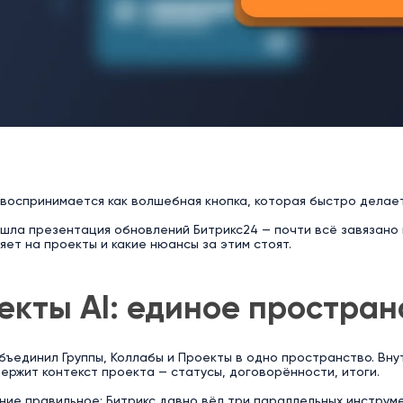
 воспринимается как волшебная кнопка, которая быстро делает
шла презентация обновлений Битрикс24 — почти всё завязано 
яет на проекты и какие нюансы за этим стоят.
екты AI: единое простран
бъединил Группы, Коллабы и Проекты в одно пространство. Внутр
ержит контекст проекта — статусы, договорённости, итоги.
ние правильное: Битрикс давно вёл три параллельных инструм