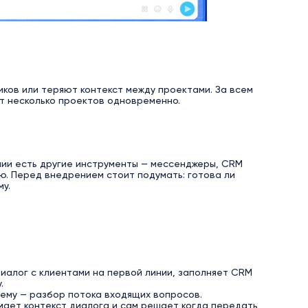
ков или теряют контекст между проектами. За всем
т несколько проектов одновременно.
пании есть другие инструменты — мессенджеры, CRM
ую. Перед внедрением стоит подумать: готова ли
у.
диалог с клиентами на первой линии, заполняет CRM
.
ему — разбор потока входящих вопросов.
мает контекст диалога и сам решает когда передать