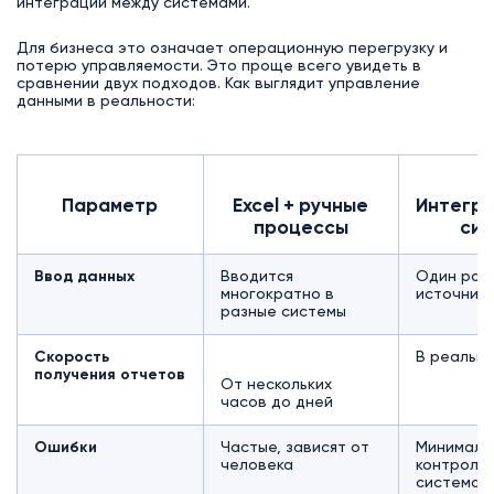
интеграции между системами.
Для бизнеса это означает операционную перегрузку и
потерю управляемости. Это проще всего увидеть в
сравнении двух подходов. Как выглядит управление
данными в реальности:
Параметр
Excel + ручные
Интегр
процессы
си
Ввод данных
Вводится
Один раз 
многократно в
источник
разные системы
Скорость
В реальн
получения отчетов
От нескольких
часов до дней
Ошибки
Частые, зависят от
Минималь
человека
контроли
системой