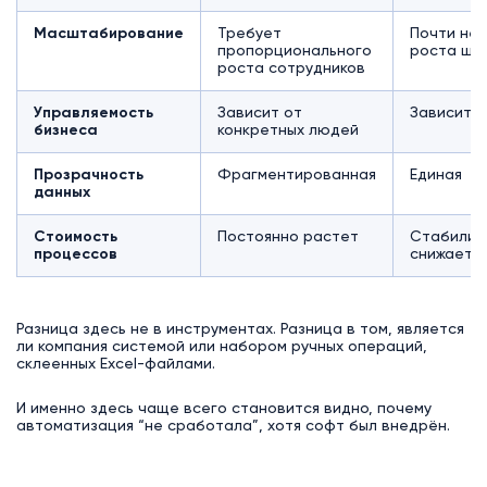
Масштабирование
Требует
Почти не 
пропорционального
роста шт
роста сотрудников
Управляемость
Зависит от
Зависит о
бизнеса
конкретных людей
Прозрачность
Фрагментированная
Единая
данных
Стоимость
Постоянно растет
Стабилиз
процессов
снижаетс
Разница здесь не в инструментах. Разница в том, является
ли компания системой или набором ручных операций,
склеенных Excel-файлами.
И именно здесь чаще всего становится видно, почему
автоматизация “не сработала”, хотя софт был внедрён.