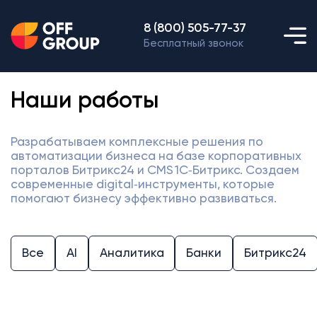
8 (800) 505-77-37
Бесплатный звонок
Наши работы
Разрабатываем комплексные решения по
автоматизации бизнеса на базе корпоративных
порталов Битрикс24 и CMS 1С‑Битрикс. Создаем
современные digital‑инструменты, которые
помогают бизнесу эффективно развиваться.
Все
AI
Аналитика
Банки
Битрикс24