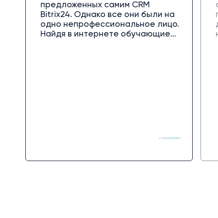
предложенных самим CRM
Bitrix24. Однако все они были на
одно непрофессиональное лицо.
Найдя в интернете обучающие
видео директора Off Group
Георгия Героева, сразу стало
видно, что имеешь дело с
профессионалом и сэкономишь
не здесь и сейчас, а в
долгосрочной перспективе,
благодаря качеству работы.
Ни разу не пожалели о выборе
партнеров и могу смело
порекомендовать компанию для
работы.