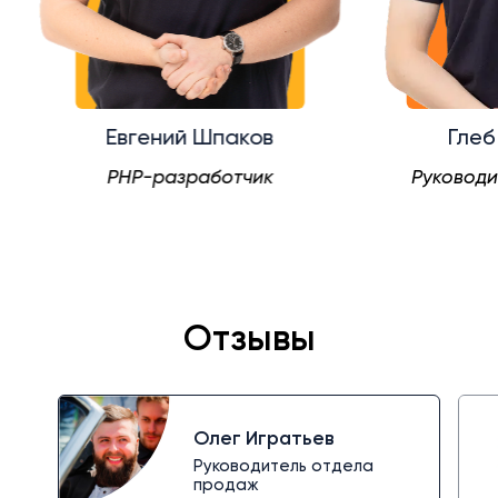
Евгений Шпаков
Глеб Демидов
PHP-разработчик
Руководитель проект
Отзывы
Олег Игратьев
Руководитель отдела
продаж