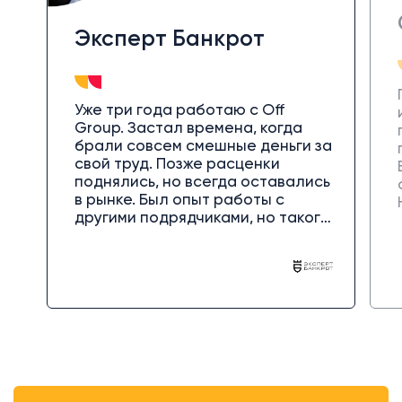
Эксперт Банкрот
Уже три года работаю с Off
Group. Застал времена, когда
брали совсем смешные деньги за
свой труд. Позже расценки
поднялись, но всегда оставались
в рынке. Был опыт работы с
другими подрядчиками, но такого
качества сервиса, открытого и
честного, но при этом делового
общения к тем волшебствам,
которые творятся теперь в нашем
Б24, не встречал нигде. Это тот
случай, когда рекомендовать не
стыдно. А от тех, кому
рекомендовал, слышал отзывы
типа "так редко встречаются
разрабы, которые говорят и