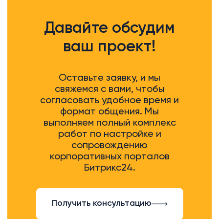
делают, слушают и слышат" и я
сам подпишусь под этим.
Давайте обсудим
Надеюсь, все это сохранится с
ваш проект!
ростом компании и пронесется
через года успеха и большое
количество довольных
заказчиков.
Оставьте заявку, и мы
свяжемся с вами, чтобы
согласовать удобное время и
формат общения. Мы
выполняем полный комплекс
работ по настройке и
сопровождению
корпоративных порталов
Битрикс24.
Получить консультацию