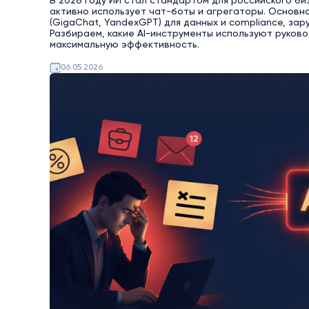
В 2026 году ИИ стал стандартом для российского би
активно использует чат-боты и агрегаторы. Основн
(GigaChat, YandexGPT) для данных и compliance, за
Разбираем, какие AI-инструменты используют руково
максимальную эффективность.
06.05.2026
AI
Битрикс24