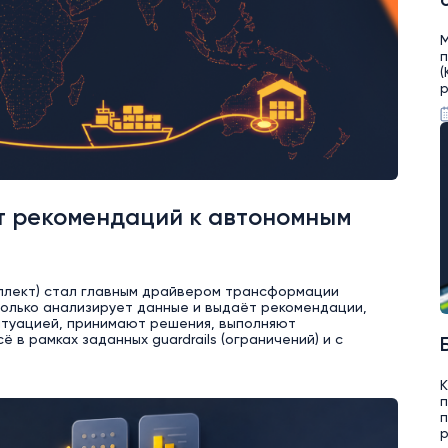
М
(
р
 от рекомендаций к автономным
теллект) стал главным драйвером трансформации
 только анализирует данные и выдаёт рекомендации,
туацией, принимают решения, выполняют
 в рамках заданных guardrails (ограничений) и с
К
п
п
р