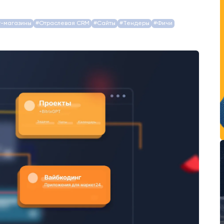
т-магазины
#Отраслевая CRM
#Сайты
#Тендеры
#Фичи