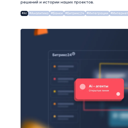
решений и истории наших проектов.
#AI
#Аналитика
#Банки
#Битрикс24
#Интеграции
#Интерне
AI
Битрикс24