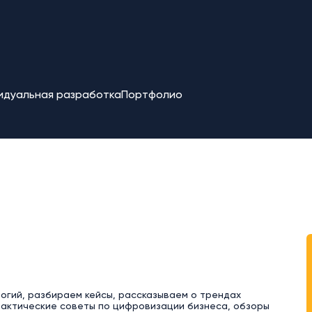
идуальная разработка
Портфолио
логий, разбираем кейсы, рассказываем о трендах
рактические советы по цифровизации бизнеса, обзоры