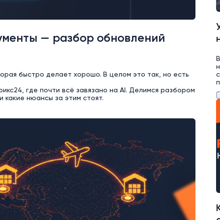
ументы — разбор обновлений
В
н
торая быстро делает хорошо. В целом это так, но есть
с
п
кс24, где почти всё завязано на AI. Делимся разбором
и какие нюансы за этим стоят.