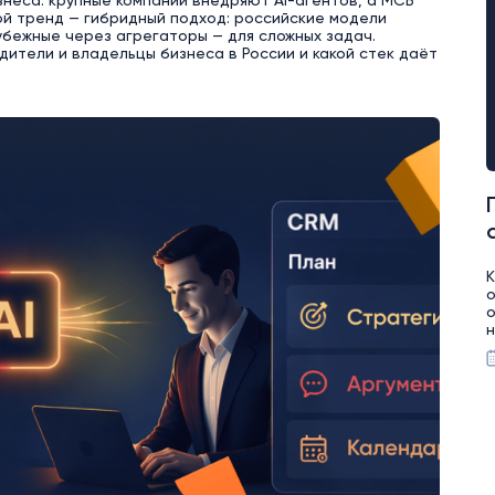
знеса: крупные компании внедряют AI-агентов, а МСБ
ой тренд — гибридный подход: российские модели
рубежные через агрегаторы — для сложных задач.
дители и владельцы бизнеса в России и какой стек даёт
К
о
о
н