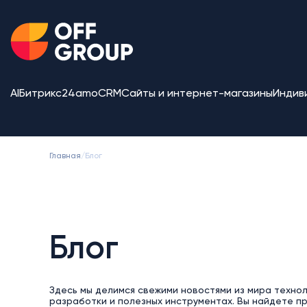
AI
Битрикс24
amoCRM
Сайты и интернет-магазины
Индив
Главная
/
Блог
Блог
Здесь мы делимся свежими новостями из мира техно
разработки и полезных инструментах. Вы найдете п