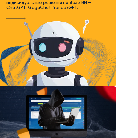
индивидуальные решения на базе ИИ –
ChatGPT, GagaChat, YandexGPT.