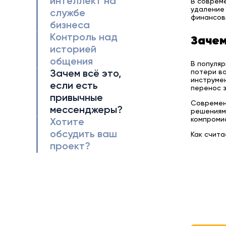
интеллект на
В совреме
удаление 
службе
финансов
бизнеса
Контроль над
Зачем
историей
общения
В популяр
потери ва
Зачем всё это,
инструмен
если есть
перенос з
привычные
Современн
мессенджеры?
решениям
компромис
Хотите
обсудить ваш
Как счит
проект?