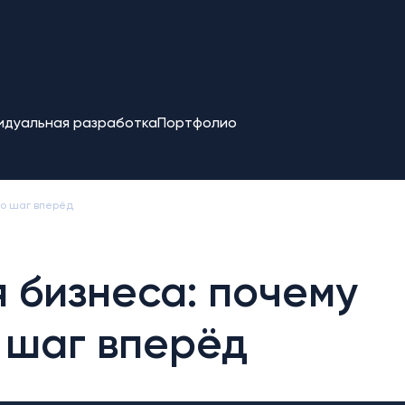
идуальная разработка
Портфолио
то шаг вперёд
 бизнеса: почему
 шаг вперёд