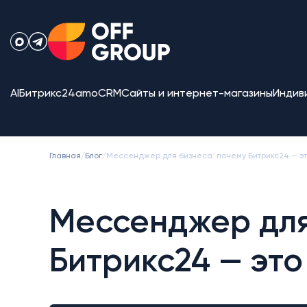
AI
Битрикс24
amoCRM
Сайты и интернет-магазины
Индив
Главная
/
Блог
/
Мессенджер для бизнеса: почему Битрикс24 — э
Мессенджер для
Битрикс24 — это