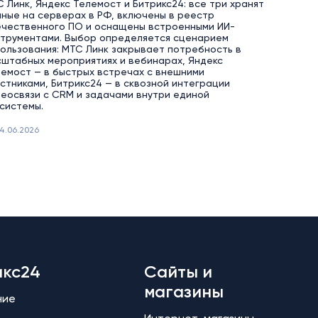
 Линк, Яндекс Телемост и Битрикс24: все три хранят
ные на серверах в РФ, включены в реестр
ечественного ПО и оснащены встроенными ИИ-
струментами. Выбор определяется сценарием
ользования: МТС Линк закрывает потребность в
штабных мероприятиях и вебинарах, Яндекс
емост — в быстрых встречах с внешними
стниками, Битрикс24 — в сквозной интеграции
еосвязи с CRM и задачами внутри единой
системы.
4.06.2026
икс24
Сайты и
магазины
ние