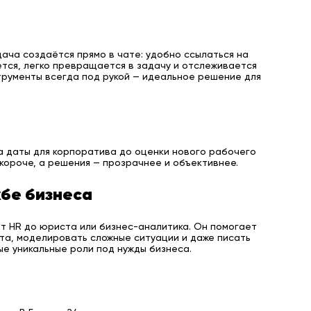
ача создаётся прямо в чате: удобно ссылаться на
тся, легко превращается в задачу и отслеживается
трументы всегда под рукой — идеальное решение для
а даты для корпоратива до оценки нового рабочего
 короче, а решения — прозрачнее и объективнее.
ужбе бизнеса
от HR до юриста или бизнес-аналитика. Он помогает
та, моделировать сложные ситуации и даже писать
ые уникальные роли под нужды бизнеса.