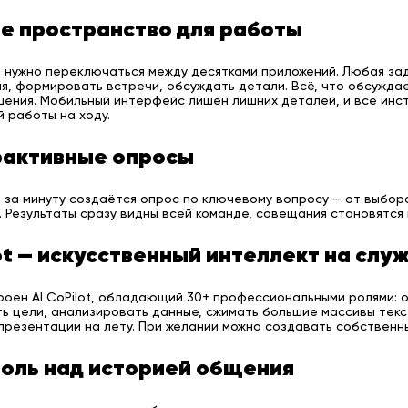
е пространство для работы
 нужно переключаться между десятками приложений. Любая зад
, формировать встречи, обсуждать детали. Всё, что обсуждае
ения. Мобильный интерфейс лишён лишних деталей, и все инс
 работы на ходу.
рактивные опросы
 за минуту создаётся опрос по ключевому вопросу — от выбор
 Результаты сразу видны всей команде, совещания становятся
ot — искусственный интеллект на сл
роен AI CoPilot, обладающий 30+ профессиональными ролями: 
ь цели, анализировать данные, сжимать большие массивы текс
презентации на лету. При желании можно создавать собственн
оль над историей общения