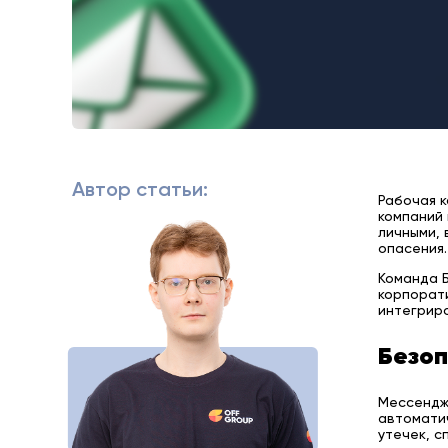
Автор статьи:
Рабочая к
компаний
личными,
опасения.
Команда 
корпорати
интегриро
Безоп
Мессендже
автоматич
утечек, 