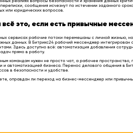
нных реалиях вопросы безопасности и хранения данных крити
переписки, сообщения исчезнут по истечении заданного срока
ых или юридических вопросов.
 всё это, если есть привычные мес
ных сервисах рабочие потоки перемешаны с личной жизнью, но
жных данных. В Битрикс24 рабочий мессенджер интегрирован с
тами. Здесь доступно всё: автоматизация добавления сотрудн
адач прямо в работу.
ым командам нужен не просто чат, а рабочее пространство, г
и и автоматизацией бизнеса. Перенос делового общения в Би
сов в безопасности и удобстве.
аете, оправдан ли переход на бизнес-мессенджер или привычн