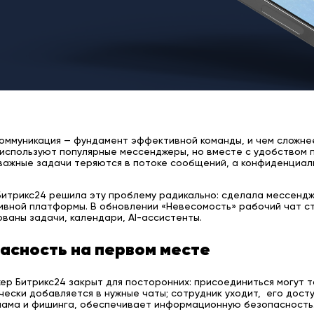
оммуникация — фундамент эффективной команды, и чем сложне
 используют популярные мессенджеры, но вместе с удобством 
 важные задачи теряются в потоке сообщений, а конфиденциа
Битрикс24 решила эту проблему радикально: сделала мессендж
вной платформы. В обновлении «Невесомость» рабочий чат ст
ваны задачи, календари, AI-ассистенты.
асность на первом месте
р Битрикс24 закрыт для посторонних: присоединиться могут то
ески добавляется в нужные чаты; сотрудник уходит, его дост
спама и фишинга, обеспечивает информационную безопасность