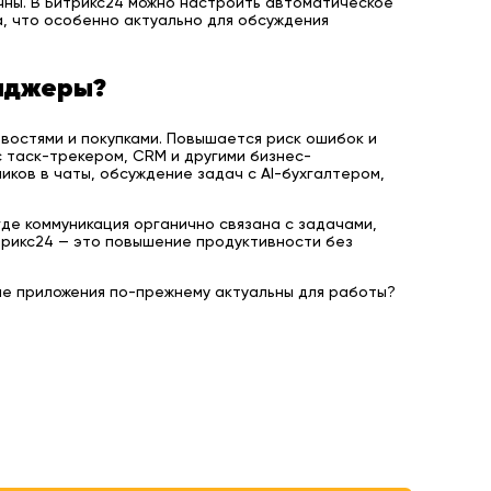
чны. В Битрикс24 можно настроить автоматическое
, что особенно актуально для обсуждения
сенджеры?
востями и покупками. Повышается риск ошибок и
 таск-трекером, CRM и другими бизнес-
иков в чаты, обсуждение задач с AI-бухгалтером,
де коммуникация органично связана с задачами,
трикс24 — это повышение продуктивности без
ые приложения по-прежнему актуальны для работы?