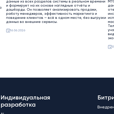
данные из всех разделов системы в реальном времени
МТС
и формирует на их основе наглядные отчёты и
дан
а
дашборды. Он позволяет анализировать продажи,
от
работу менеджеров, эффективность маркетинга и
ин
поведение клиентов — всё в одном месте, без выгрузки
исп
данных во внешние сервисы.
мас
Тел
уча
16.06.2026
вид
эко
0
Индивидуальная
Битр
разработка
Внедре