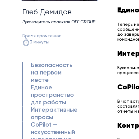
Едино
Глеб Демидов
Руководитель проектов OFF GROUP
Теперь не
сообщения
до заверш
Время прочтения:
командной
3 минуты
Инте
Безопасность
Буквально
на первом
процесса.
месте
CoPil
Единое
пространство
В чат вст
для работы
составлят
Интерактивные
отчёты и 
опросы
CoPilot —
Контр
искусственный