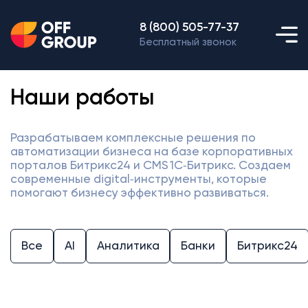
8 (800) 505-77-37
Бесплатный звонок
Наши работы
Разрабатываем комплексные решения по
автоматизации бизнеса на базе корпоративных
порталов Битрикс24 и CMS 1С‑Битрикс. Создаем
современные digital‑инструменты, которые
помогают бизнесу эффективно развиваться.
Все
AI
Аналитика
Банки
Битрикс24