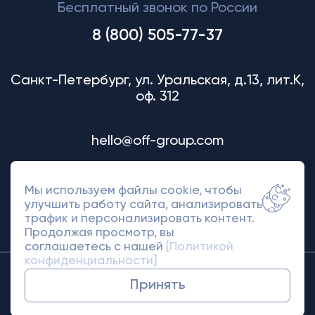
Бесплатный звонок по России
8 (800) 505-77-37
Санкт-Петербург, ул. Уральская, д.13, лит.К,
оф. 312
hello@off-group.com
Мы используем файлы cookie, чтобы
улучшить работу сайта, анализировать
трафик и персонализировать контент.
Продолжая просмотр, вы
соглашаетесь с нашей
[Политикой
конфиденциальности]
© 2018-2026 Off Group. Товарный знак
Принять
защищен правами.