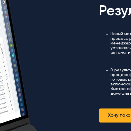
Резу
Новый мод
процесс р
менеджер
устанавл
автоматич
В резуль
процесс 
готовых к
включающ
быстро с
даже для 
Хочу тако