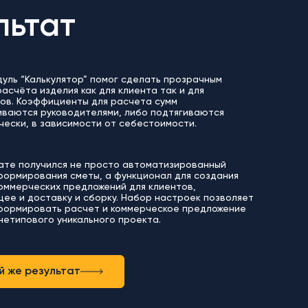
льтат
уль “Калькулятор” помог сделать прозрачным
асчёта изделия как для клиента так и для
ов. Коэффициенты для расчета сумм
иваются руководителями, либо подтягиваются
ески, в зависимости от себестоимости.
тате получился не просто автоматизированный
формирования сметы, а функционал для создания
оммерческих предложений для клиентов,
ее и доставку и сборку. Набор настроек позволяет
формировать расчет и коммерческое предложение
нетипового уникального проекта.
й же результат