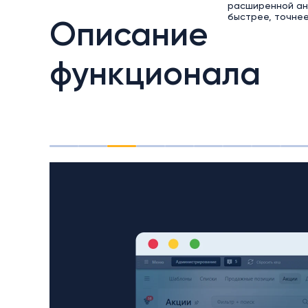
расширенной ан
быстрее, точнее
Описание
функционала