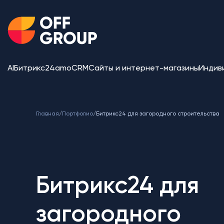
AI
Битрикс24
amoCRM
Сайты и интернет-магазины
Индив
Главная
/
Портфолио
/
Битрикс24 для загородного строительства
Битрикс24 для
загородного