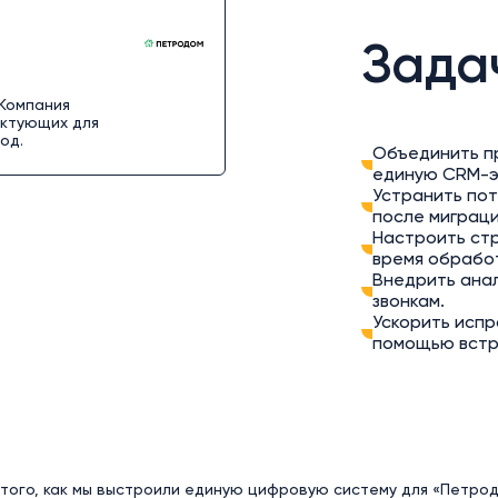
Зада
 Компания
ектующих для
од.
Объединить пр
единую CRM-э
Устранить пот
после миграци
Настроить стр
время обрабо
Внедрить анал
звонкам.
Ускорить испр
помощью встро
того, как мы выстроили единую цифровую систему для «Петрод