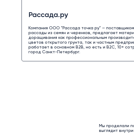
Рассада.ру
Компания ООО "Рассада точка ру" — поставщико
рассады из семян и черенков, предлагает матер
доращивания как профессиональным производит
цветов открытого грунта, так и частным предпр
работает в основном B2B, но есть и B2C, 10+ сот
город Санкт-Петербург.
Мы проделали п
выглядит внутри