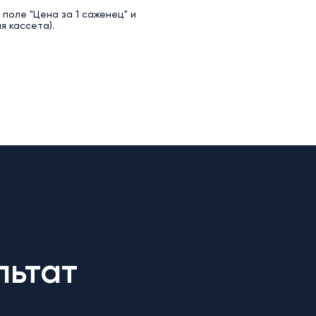
поле "Цена за 1 саженец" и
я кассета).
льтат