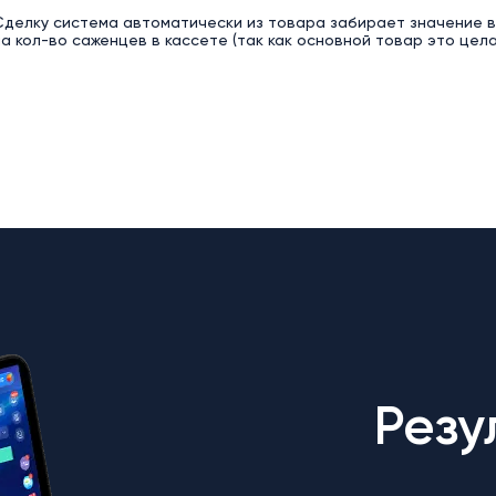
делку система автоматически из товара забирает значение в 
а кол-во саженцев в кассете (так как основной товар это цела
Резу