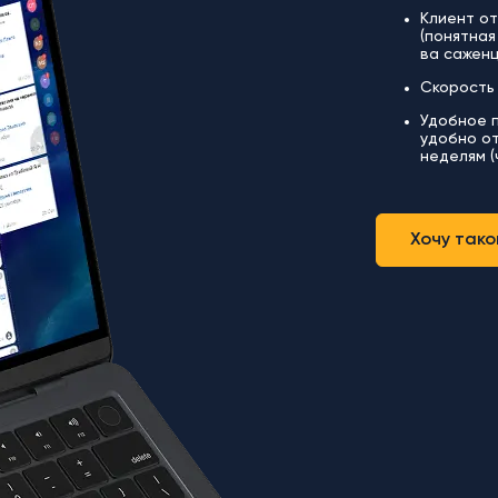
Клиент о
(понятная
ва саженц
Скорость 
Удобное п
удобно от
неделям (
Хочу тако