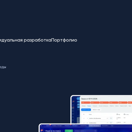
идуальная разработка
Портфолио
сады