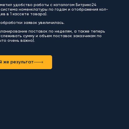
тметил удобство работы с каталогом Битрикс24
 система номенклатуры по годам и отображения кол-
ев в 1 кассете товара).
обработки заявок увеличилась.
ланирование поставок по неделям, а также теперь
слеживать сумму и объем поставок заказчикам по
что очень важно).
й же результат