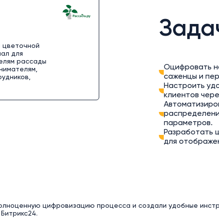
Зада
м цветочной
иал для
елям рассады
Оцифровать но
инимателям,
саженцы и пер
рудников,
Настроить удо
клиентов чере
Автоматизиров
распределени
параметров.
Разработать 
для отображен
олноценную цифровизацию процесса и создали удобные инстру
 Битрикс24.