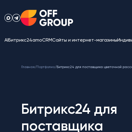
AI
Битрикс24
amoCRM
Сайты и интернет-магазины
Индив
Главная
/
Портфолио
/
Битрикс24 для поставщика цветочной рас
Битрикс24 для
поставщика