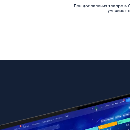
При добавления товара в С
умножает н