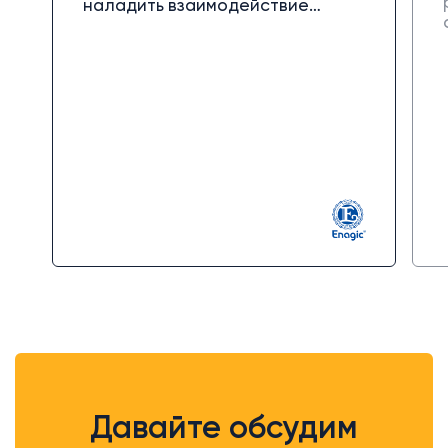
наладить взаимодействие
платформы с сайтом. В целом
работой довольны: несмотря на
смену команд постепенно
закрывали вопросы, предлагали
решения, держали в курсе
процессов. Случались недочёты,
но реакция была адекватной -
разбирались и устраняли
недоработки за свой счет.
Сотрудничество пока показывает
себя скорее положительно.
В работе Off Group есть гибкость
и готовность подстраиваться
под задачи клиента, что
упрощает взаимодействие.
Давайте обсудим