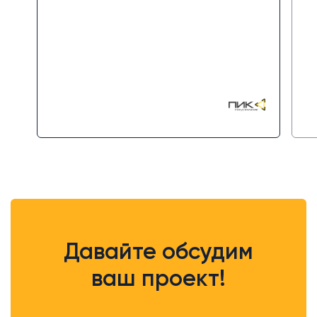
сопровождение и помогли
настроить дополнительные
автоматизации. Благодаря их
работе наши процессы стали
прозрачнее и эффективнее,
аналитика воронки продаж и
отчёты позволили ощутить
реальный прирост в
эффективности отдела продаж.
Давайте обсудим
ваш проект!