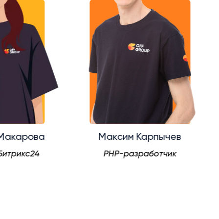
арова
Максим Карпычев
икс24
PHP-разработчик