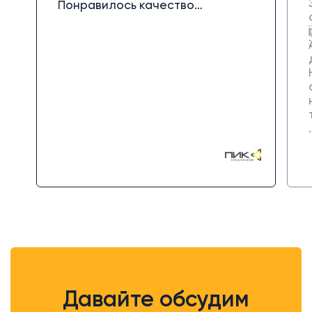
Понравилось качество
коммуникации и оперативная
обратная связь. После запуска
специалисты продолжили
сопровождение и помогли
настроить дополнительные
автоматизации. Благодаря их
работе наши процессы стали
прозрачнее и эффективнее,
аналитика воронки продаж и
отчёты позволили ощутить
реальный прирост в
эффективности отдела продаж.
Давайте обсудим