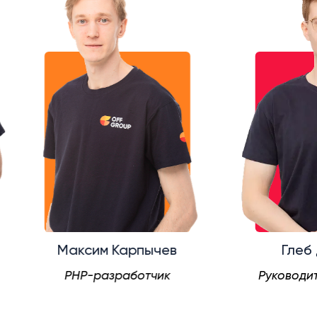
аксим Карпычев
Глеб Демидов
HP-разработчик
Руководитель проект