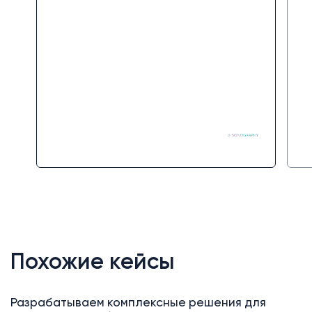
видео директора Off Group
Георгия Героева, сразу стало
видно, что имеешь дело с
профессионалом и сэкономишь
не здесь и сейчас, а в
долгосрочной перспективе,
благодаря качеству работы.
Ни разу не пожалели о выборе
партнеров и могу смело
порекомендовать компанию для
работы.
Похожие кейсы
Разрабатываем комплексные решения для