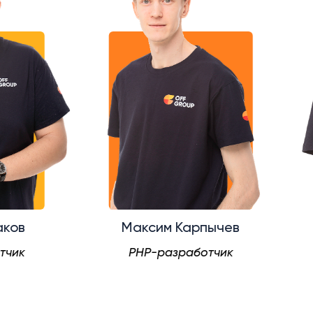
в
Максим Карпычев
к
PHP-разработчик
Эк