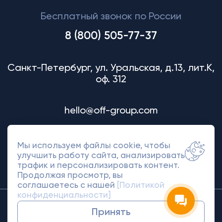
Бесплатный звонок по России
8 (800) 505-77-37
Санкт-Петербург, ул. Уральская, д.13, лит.К,
оф. 312
hello@off-group.com
Мы используем файлы cookie, чтобы
улучшить работу сайта, анализировать
трафик и персонализировать контент.
Продолжая просмотр, вы
соглашаетесь с нашей
[Политикой
конфиденциальности]
© 2018-2026 Off Group. Товарный знак
Принять
защищен правами.