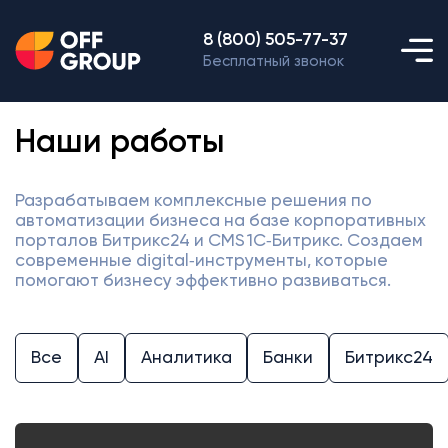
8 (800) 505-77-37
Бесплатный звонок
Наши работы
Разрабатываем комплексные решения по
автоматизации бизнеса на базе корпоративных
порталов Битрикс24 и CMS 1С‑Битрикс. Создаем
современные digital‑инструменты, которые
помогают бизнесу эффективно развиваться.
Все
AI
Аналитика
Банки
Битрикс24