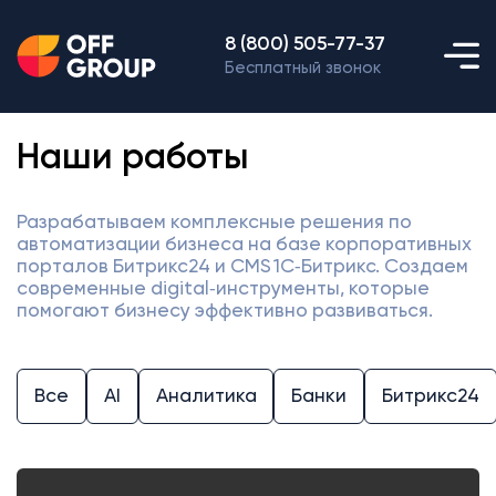
8 (800) 505-77-37
Бесплатный звонок
Наши работы
Разрабатываем комплексные решения по
автоматизации бизнеса на базе корпоративных
порталов Битрикс24 и CMS 1С‑Битрикс. Создаем
современные digital‑инструменты, которые
помогают бизнесу эффективно развиваться.
Все
AI
Аналитика
Банки
Битрикс24