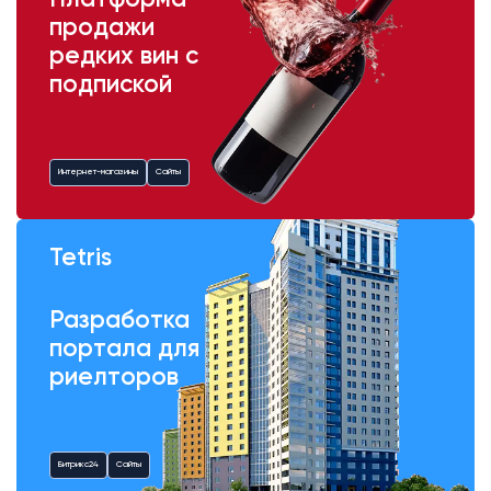
Платформа
продажи
редких вин с
подпиской
Интернет-магазины
Сайты
Tetris
Разработка
портала для
риелторов
Битрикс24
Сайты