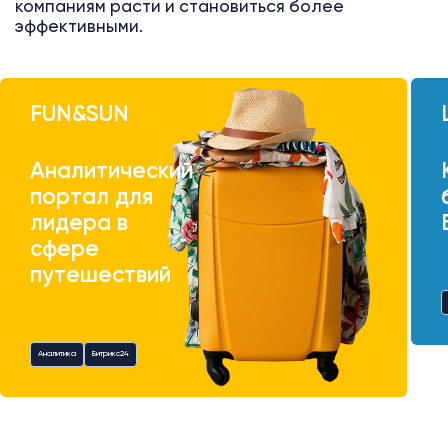
компаниям расти и становиться более
эффективными.
FUN&SUN
Аналитический
портал для
лидера в
сфере
путешествий
Аналитика
Битрикс24