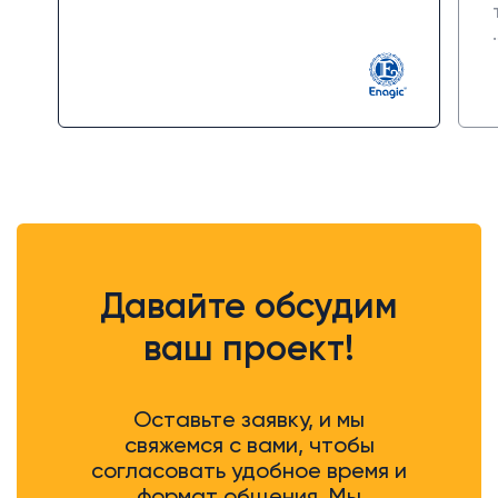
разбирались и устраняли
недоработки за свой счет.
Сотрудничество пока показывает
себя скорее положительно.
В работе Off Group есть гибкость
и готовность подстраиваться
под задачи клиента, что
упрощает взаимодействие.
Давайте обсудим
ваш проект!
Оставьте заявку, и мы
свяжемся с вами, чтобы
согласовать удобное время и
формат общения. Мы