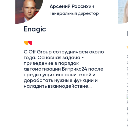
Арсений Россихин
Генеральный директор
Enagic
С Off Group сотрудничаем около
года. Основная задача -
приведение в порядок
автоматизации Битрикс24 после
предыдущих исполнителей и
доработать нужные функции и
наладить взаимодействие
платформы с сайтом. В целом
работой довольны: несмотря на
смену команд постепенно
закрывали вопросы, предлагали
решения, держали в курсе
процессов. Случались недочёты,
но реакция была адекватной -