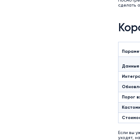
Посмотрет
сделать 
Кор
Параме
Данные
Интегр
Обновл
Порог в
Кастом
Стоимо
Если вы у
уходят, н