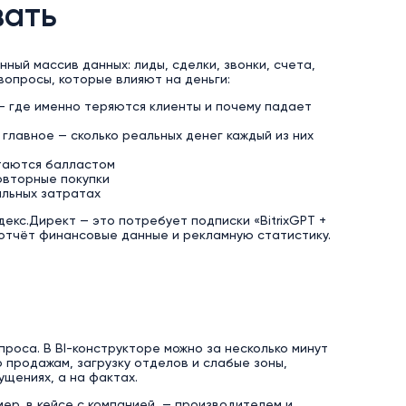
вать
нный массив данных: лиды, сделки, звонки, счета,
вопросы, которые влияют на деньги:
 — где именно теряются клиенты и почему падает
 главное — сколько реальных денег каждый из них
стаются балластом
повторные покупки
альных затратах
екс.Директ — это потребует подписки «BitrixGPT +
 отчёт финансовые данные и рекламную статистику.
проса. В BI-конструкторе можно за несколько минут
 продажам, загрузку отделов и слабые зоны,
щениях, а на фактах.
ер, в кейсе с компанией — производителем и