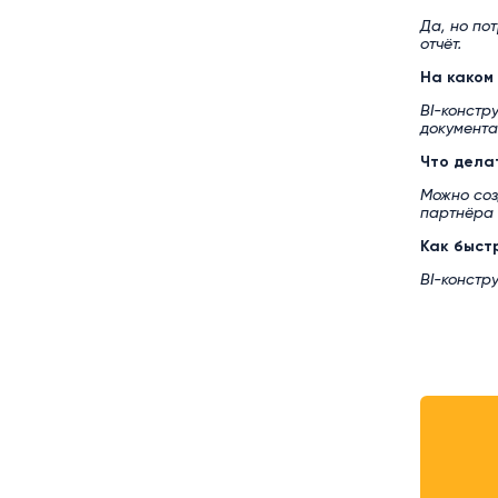
Да, но по
отчёт.
На каком
BI-констр
документа
Что дела
Можно соз
партнёра 
Как быст
BI-констр