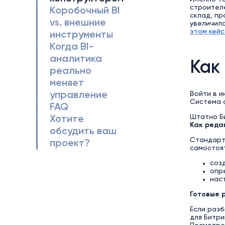
строител
Коробочный BI
склад, пр
vs. внешние
увеличила
этом кейс
инструменты
Когда BI-
аналитика
Как
реально
меняет
управление
Войти в и
Система 
FAQ
Штатно Б
Хотите
Как реда
обсудить ваш
Стандарт
проект?
самостоя
соз
опр
нас
Готовые 
Если разб
для Битри