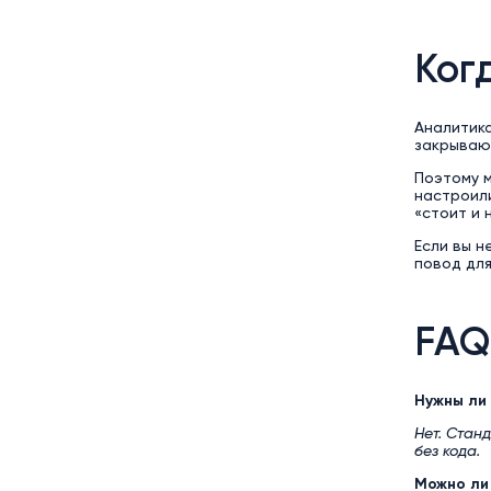
Ког
Аналитика
закрывают
Поэтому м
настроили
«стоит и 
Если вы н
повод для
FAQ
Нужны ли
Нет. Стан
без кода.
Можно ли