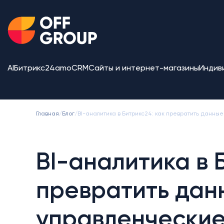
AI
Битрикс24
amoCRM
Сайты и интернет-магазины
Индив
Главная
/
Блог
/
BI-аналитика в Битрикс24: как превратить данн
BI-аналитика в 
превратить дан
управленчески