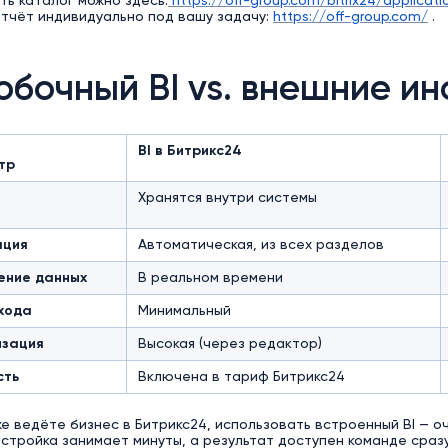
ь каталог можно здесь:
https://off-group.com/bitrix24/applicati
отчёт индивидуально под вашу задачу:
https://off-group.com/
.
обочный BI vs. внешние и
BI в Битрикс24
тр
Хранятся внутри системы
ация
Автоматическая, из всех разделов
ение данных
В реальном времени
хода
Минимальный
изация
Высокая (через редактор)
сть
Включена в тариф Битрикс24
же ведёте бизнес в Битрикс24, использовать встроенный BI — 
астройка занимает минуты, а результат доступен команде сразу