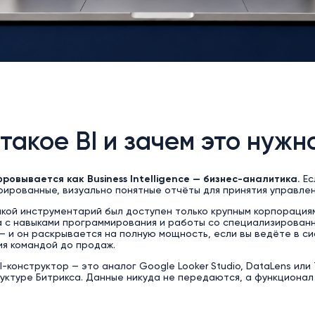
 такое BI и зачем это нуж
ровывается как Business Intelligence
— бизнес-аналитика.
Ес
рированные, визуально понятные отчёты для принятия управле
кой инструментарий был доступен только крупным корпорациям
 с навыками программирования и работы со специализированн
— и он раскрывается на полную мощность, если вы ведёте в с
ия командой до продаж.
BI-конструктор — это аналог Google Looker Studio, DataLens и
ктуре Битрикса. Данные никуда не передаются, а функционал