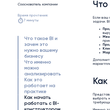
Что
Сооснователь компании
Время прочтения:
Если ваш 
7 минуты
задачи. B
Про
выр
Мен
Что такое BI и
при
зачем это
Прод
Кли
нужно вашему
Мар
бизнесу
Дополните
Что именно
маркетпле
можно
анализировать
Как
Как это
работает на
практике
Представь
Как начать
выбрать н
требующие
работать с BI-
конструктором
Именно та