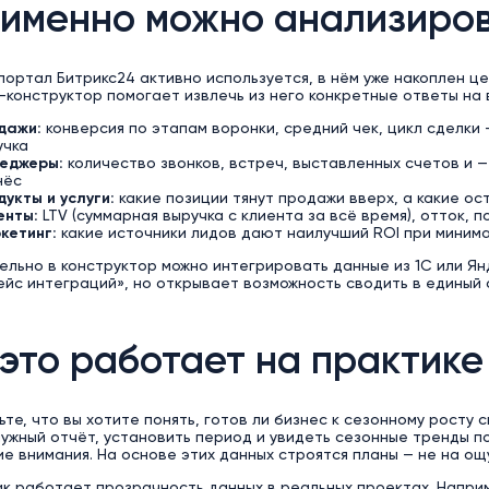
 именно можно анализиро
портал Битрикс24 активно используется, в нём уже накоплен це
I-конструктор помогает извлечь из него конкретные ответы на 
дажи:
конверсия по этапам воронки, средний чек, цикл сделки
учка
еджеры:
количество звонков, встреч, выставленных счетов и —
нёс
укты и услуги:
какие позиции тянут продажи вверх, а какие о
енты:
LTV (суммарная выручка с клиента за всё время), отток, 
кетинг:
какие источники лидов дают наилучший ROI при миним
льно в конструктор можно интегрировать данные из 1С или Янд
йс интеграций», но открывает возможность сводить в единый
 это работает на практике
те, что вы хотите понять, готов ли бизнес к сезонному росту с
ужный отчёт, установить период и увидеть сезонные тренды по
 внимания. На основе этих данных строятся планы — не на ощу
к работает прозрачность данных в реальных проектах. Наприм