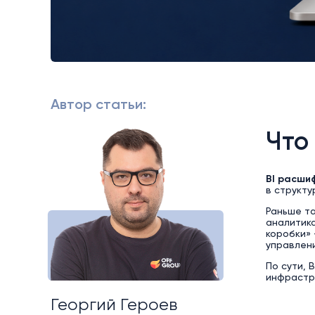
Автор статьи:
Что
BI расшиф
в структу
Раньше та
аналитика
коробки» 
управлен
По сути, 
инфрастру
Георгий Героев