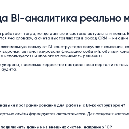
да BI-аналитика реально 
 работает тогда, когда данные в системе актуальны и полны. 
ся «на словах», а счета выставляются в обход CRM — ни один
аксимальную пользу от BI-конструктора получают компании, к
 воронки, автоматизировали фиксацию событий, обучили кома
не используется» и «помогает принимать решения».
е уверены, насколько корректно настроен ваш портал и готовы
 аудита.
 навыки программирования для работы с BI-конструктором?
дартные отчёты формируются автоматически. Для создания касто
 подключить данные из внешних систем, например 1С?