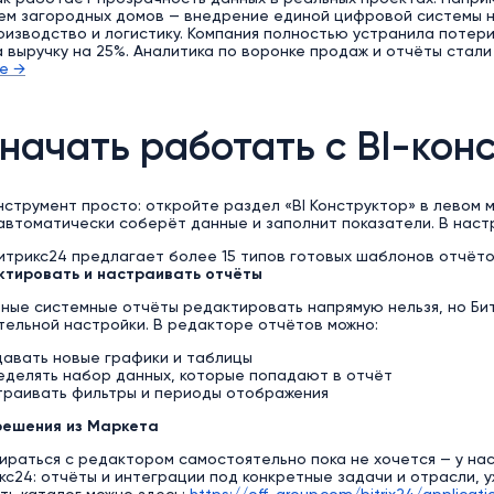
ем загородных домов — внедрение единой цифровой системы н
оизводство и логистику. Компания полностью устранила потери
 выручку на 25%. Аналитика по воронке продаж и отчёты стал
е →
 начать работать с BI-кон
нструмент просто: откройте раздел «BI Конструктор» в левом 
автоматически соберёт данные и заполнит показатели. В наст
итрикс24 предлагает более 15 типов готовых шаблонов отчёто
ктировать и настраивать отчёты
ные системные отчёты редактировать напрямую нельзя, но Бит
тельной настройки. В редакторе отчётов можно:
давать новые графики и таблицы
еделять набор данных, которые попадают в отчёт
траивать фильтры и периоды отображения
решения из Маркета
ираться с редактором самостоятельно пока не хочется — у на
кс24: отчёты и интеграции под конкретные задачи и отрасли, 