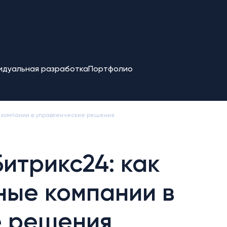
идуальная разработка
Портфолио
ые компании в управленческие решения
Битрикс24: как
ные компании в
е решения