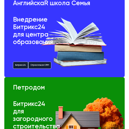
АнглийскаR школа Семья
Внедрение
Битрикс24
для центра
образования
Битрикс24
Отраслевая CRM
Петродом
Битрикс24
для
загородного
строительства