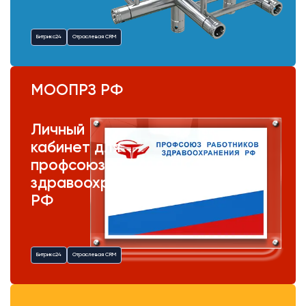
Битрикс24
Отраслевая CRM
МООПРЗ РФ
Личный
кабинет для
профсоюза
здравоохранения
РФ
Битрикс24
Отраслевая CRM