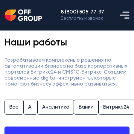
8 (800) 505-77-37
Бесплатный звонок
Наши работы
Разрабатываем комплексные решения по
автоматизации бизнеса на базе корпоративных
порталов Битрикс24 и CMS 1С‑Битрикс. Создаем
современные digital‑инструменты, которые
помогают бизнесу эффективно развиваться.
Все
AI
Аналитика
Банки
Битрикс24