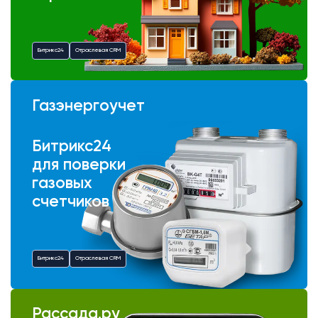
Битрикс24
Отраслевая CRM
Газэнергоучет
Битрикс24
для поверки
газовых
счетчиков
Битрикс24
Отраслевая CRM
Рассада.ру