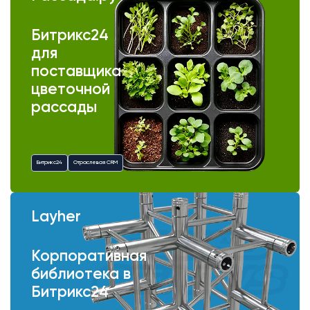
Битрикс24
для
поставщика
цветочной
рассады
Битрикс24
Отраслевая CRM
Layher
Корпоративная
библиотека в
Битрикс24