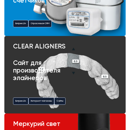
счетчиков
Битрикс24
Отраслевая CRM
CLEAR ALIGNERS
Сайт для
производителя
элайнеров
Битрикс24
Интернет-магазины
Сайты
Меркурий свет