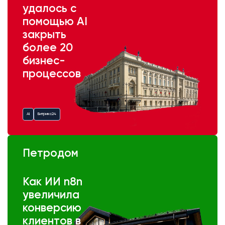
удалось с
помощью AI
закрыть
более 20
бизнес-
процессов
AI
Битрикс24
Петродом
Как ИИ n8n
увеличила
конверсию
клиентов в