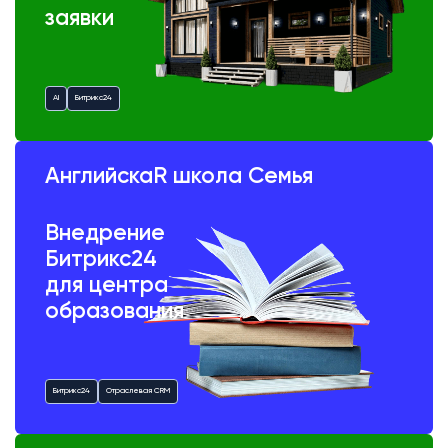
заявки
AI
Битрикс24
АнглийскаR школа Семья
Внедрение
Битрикс24
для центра
образования
Битрикс24
Отраслевая CRM