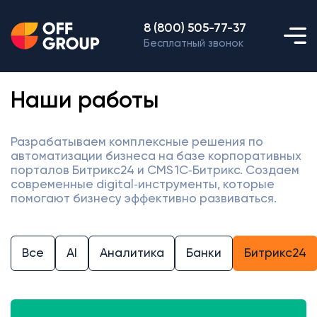
8 (800) 505-77-37
Бесплатный звонок
Наши работы
Разрабатываем комплексные решения по
автоматизации бизнеса на базе корпоративных
порталов Битрикс24 и CMS 1С‑Битрикс. Создаем
современные digital‑инструменты, которые
помогают бизнесу эффективно развиваться.
Все
AI
Аналитика
Банки
Битрикс24