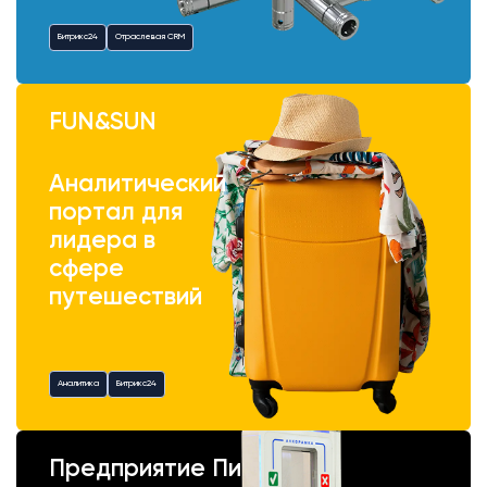
Битрикс24
Отраслевая CRM
FUN&SUN
Аналитический
портал для
лидера в
сфере
путешествий
Аналитика
Битрикс24
Предприятие Пик