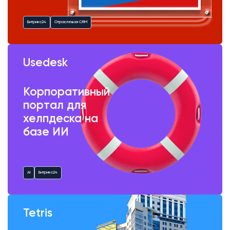
Битрикс24
Отраслевая CRM
Usedesk
Корпоративный
портал для
хелпдеска на
базе ИИ
AI
Битрикс24
Tetris