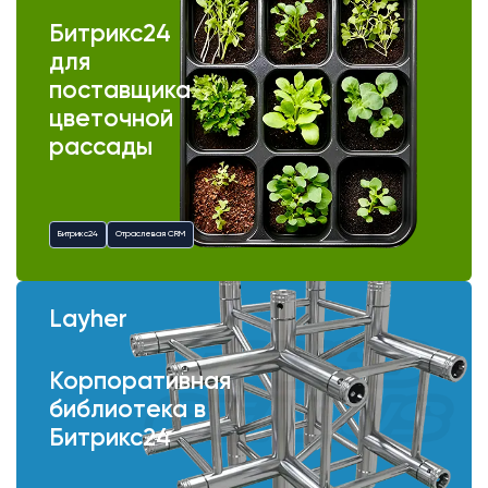
Битрикс24
для
поставщика
цветочной
рассады
Битрикс24
Отраслевая CRM
Layher
Корпоративная
библиотека в
Битрикс24