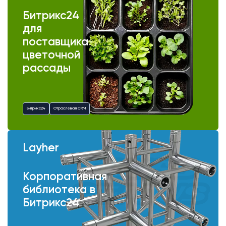
Битрикс24
для
поставщика
цветочной
рассады
Битрикс24
Отраслевая CRM
Layher
Корпоративная
библиотека в
Битрикс24