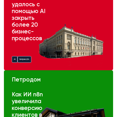
удалось с
помощью AI
закрыть
более 20
бизнес-
процессов
AI
Битрикс24
Петродом
Как ИИ n8n
увеличила
конверсию
клиентов в