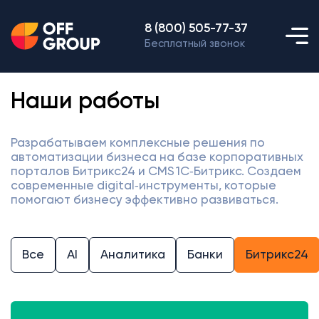
8 (800) 505-77-37
Бесплатный звонок
Наши работы
Разрабатываем комплексные решения по
автоматизации бизнеса на базе корпоративных
порталов Битрикс24 и CMS 1С‑Битрикс. Создаем
современные digital‑инструменты, которые
помогают бизнесу эффективно развиваться.
Все
AI
Аналитика
Банки
Битрикс24