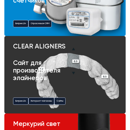
счетчиков
Битрикс24
Отраслевая CRM
CLEAR ALIGNERS
Сайт для
производителя
элайнеров
Битрикс24
Интернет-магазины
Сайты
Меркурий свет