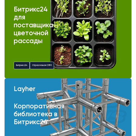
Битрикс24
для
поставщика
цветочной
рассады
Битрикс24
Отраслевая CRM
Layher
Корпоративная
библиотека в
Битрикс24