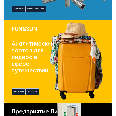
Битрикс24
Отраслевая CRM
FUN&SUN
Аналитический
портал для
лидера в
сфере
путешествий
Аналитика
Битрикс24
Предприятие Пик