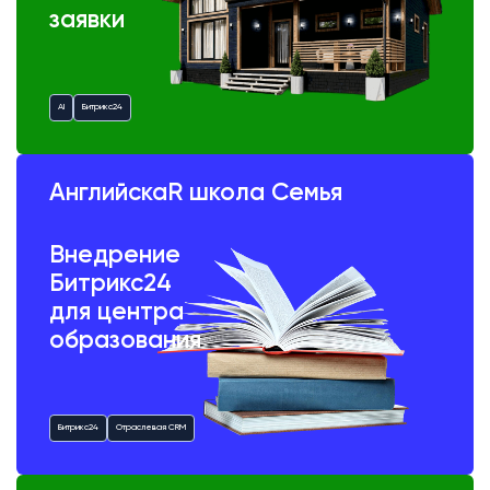
заявки
AI
Битрикс24
АнглийскаR школа Семья
Внедрение
Битрикс24
для центра
образования
Битрикс24
Отраслевая CRM