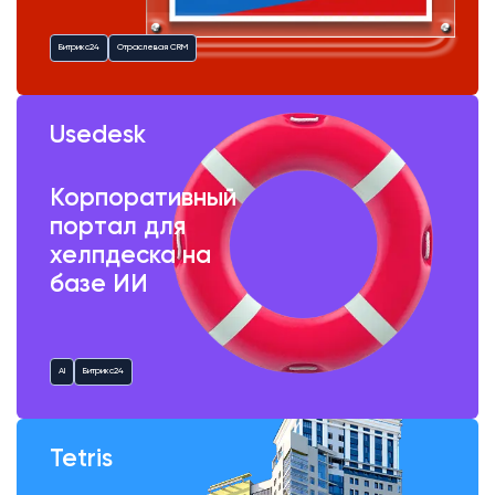
Битрикс24
Отраслевая CRM
Usedesk
Корпоративный
портал для
хелпдеска на
базе ИИ
AI
Битрикс24
Tetris