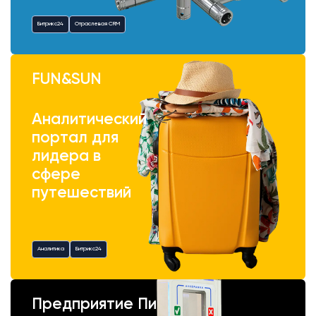
Битрикс24
Отраслевая CRM
FUN&SUN
Аналитический
портал для
лидера в
сфере
путешествий
Аналитика
Битрикс24
Предприятие Пик