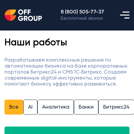
8 (800) 505-77-37
Бесплатный звонок
Наши работы
Разрабатываем комплексные решения по
автоматизации бизнеса на базе корпоративных
порталов Битрикс24 и CMS 1С‑Битрикс. Создаем
современные digital‑инструменты, которые
помогают бизнесу эффективно развиваться.
Все
AI
Аналитика
Банки
Битрикс24