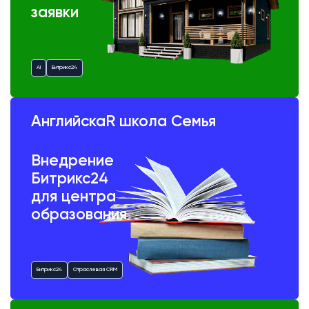
заявки
AI
Битрикс24
АнглийскаR школа Семья
Внедрение
Битрикс24
для центра
образования
Битрикс24
Отраслевая CRM