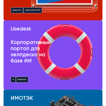
Битрикс24
Отраслевая CRM
Usedesk
Корпоративный
портал для
хелпдеска на
базе ИИ
AI
Битрикс24
ИМОТЭК