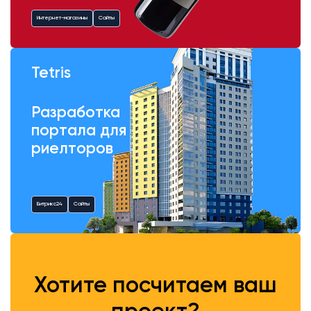
Интернет-магазины
Сайты
Tetris
Разработка
портала для
риелторов
Битрикс24
Сайты
Хотите посчитаем ваш