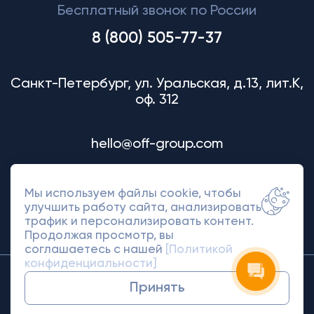
Бесплатный звонок по России
8 (800) 505-77-37
Санкт-Петербург, ул. Уральская, д.13, лит.К,
оф. 312
hello@off-group.com
Мы используем файлы cookie, чтобы
улучшить работу сайта, анализировать
трафик и персонализировать контент.
Продолжая просмотр, вы
соглашаетесь с нашей
[Политикой
конфиденциальности]
© 2018-2026 Off Group. Товарный знак
Принять
защищен правами.