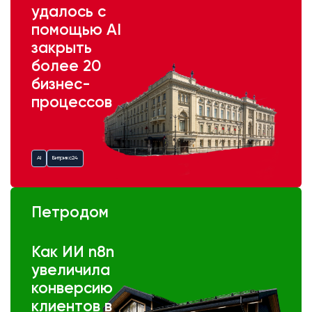
удалось с
помощью AI
закрыть
более 20
бизнес-
процессов
AI
Битрикс24
Петродом
Как ИИ n8n
увеличила
конверсию
клиентов в