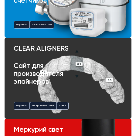
счетчиков
Битрикс24
Отраслевая CRM
CLEAR ALIGNERS
Сайт для
производителя
элайнеров
Битрикс24
Интернет-магазины
Сайты
Меркурий свет