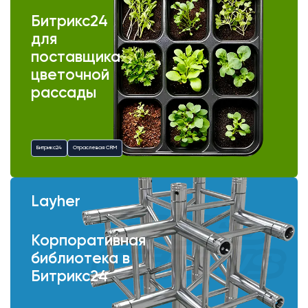
Битрикс24
для
поставщика
цветочной
рассады
Битрикс24
Отраслевая CRM
Layher
Корпоративная
библиотека в
Битрикс24