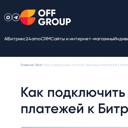
AI
Битрикс24
amoCRM
Сайты и интернет-магазины
Индив
Главная
/
Блог
/
Как подключить систему быстрых платежей к Битр
Как подключить
платежей к Бит