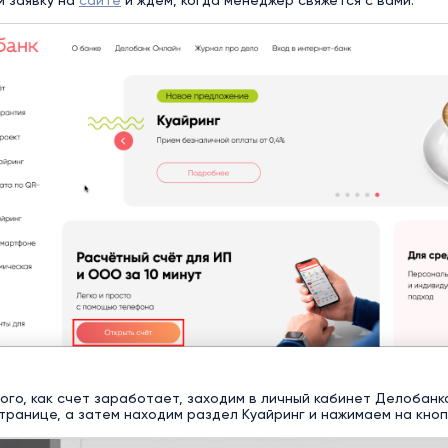
м заявку на
сайте
и ждем, когда менеджер свяжется с вами.
того, как счет заработает, заходим в личный кабинет Делобан
транице, а затем находим раздел Куайринг и нажимаем на кно