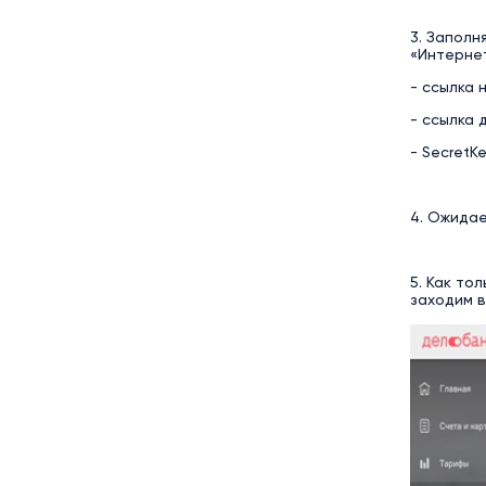
3. Заполн
«Интерне
- ссылка 
- ссылка 
- SecretK
4. Ожида
5. Как то
заходим в