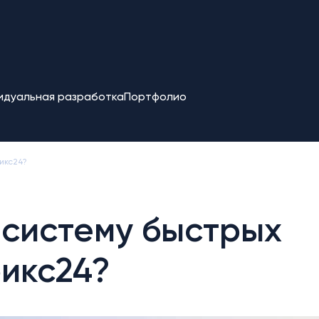
идуальная разработка
Портфолио
икс24?
 систему быстрых
рикс24?